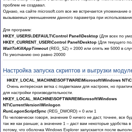
проблем не создавал.
Однако, на сайте microsoft.com все же встречается упоминание о
вызываемых уменьшением данного параметра при использовани
Для программ:
HKEY_USERS\.DEFAULT\Control Panel\Desktop
(Для всех по ум
HKEY_CURRENT_USER\Control Panel\Desktop
(Для текущего по
WaitToKillAppTimeout
(REG_SZ) = 2000 или опять же 5000 в слу
По умолчанию оно равно 20000
Настройка запуска скриптов и выгрузки модул
HKEY_LOCAL_MACHINE\SOFTWARE\Microsoft\Windows NT\Cu
Очень интересная ветка с подветками для настроек, но практич
для настройки производительности.
HKEY_LOCAL_MACHINE\SOFTWARE\Microsoft\Windows
NT\CurrentVersion\Winlogon
RunLogonScriptSync
(REG_DWORD) = 0 или 1
По человечески говоря, значение 0 ничего не даст, точнее, все бу
так же как раньше; а значение 1 – даст вам некоторые удобства в
потому, что оболочка Windows Explorer запускается после выпол