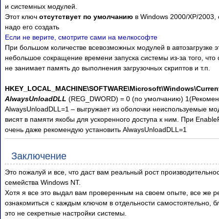
и системных модулей.
Этот ключ
отсутствует по умолчанию
в Windows 2000/XP/2003, 
надо его создать
Если не верите, смотрите сами на мелкософте
При большом количестве всевозможных модулей в автозагрузке э
небольшое сокращение времени запуска системы из-за того, что
не занимает память до выполнения загрузочных скриптов и т.п.
HKEY_LOCAL_MACHINE\SOFTWARE\Microsoft\Windows\CurrentV
AlwaysUnloadDLL
(REG_DWORD) = 0 (по умолчанию) 1(Рекомен
AlwaysUnloadDLL=1 – выгружает из оболочки неиспользуемые мо
висят в памяти якобы для ускоренного доступа к ним. При Enable
очень даже рекомендую установить AlwaysUnloadDLL=1
Заключение
Это пожалуй и все, что даст вам реальный рост производительно
семейства Windows NT.
Хотя я все это выдал вам проверенным на своем опыте, все же 
ознакомиться с каждым ключом в отдельности самостоятельно, б
это не секретные настройки системы.