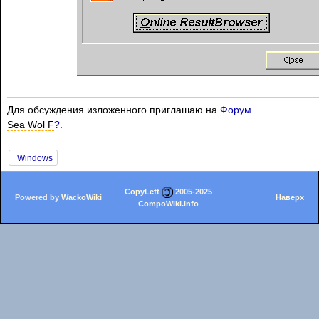
Для обсуждения изложенного приглашаю на
Форум
.
Sea Wol F
?
.
Windows
CopyLeft
2005-2025
Powered by
WackoWiki
Наверх
CompoWiki.info