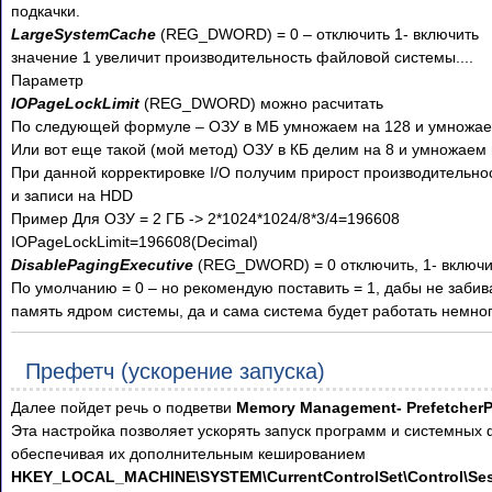
подкачки.
LargeSystemCache
(REG_DWORD) = 0 – отключить 1- включить
значение 1 увеличит производительность файловой системы....
Параметр
IOPageLockLimit
(REG_DWORD) можно расчитать
По следующей формуле – ОЗУ в МБ умножаем на 128 и умножае
Или вот еще такой (мой метод) ОЗУ в КБ делим на 8 и умножаем н
При данной корректировке I/O получим прирост производительно
и записи на HDD
Пример Для ОЗУ = 2 ГБ -> 2*1024*1024/8*3/4=196608
IOPageLockLimit=196608(Decimal)
DisablePagingExecutive
(REG_DWORD) = 0 отключить, 1- включи
По умолчанию = 0 – но рекомендую поставить = 1, дабы не забив
память ядром системы, да и сама система будет работать немно
Префетч (ускорение запуска)
Далее пойдет речь о подветви
Memory Management- PrefetcherP
Эта настройка позволяет ускорять запуск программ и системных
обеспечивая их дополнительным кешированием
HKEY_LOCAL_MACHINE\SYSTEM\CurrentControlSet\Control\Se