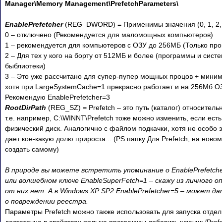
Manager\Memory Management\PrefetchParameters\
EnablePrefetcher
(REG_DWORD) = Применимы значения (0, 1, 2,
0 – отключено (Рекомендуется для маломощных компьютеров)
1 – рекомендуется для компьютеров с ОЗУ до 256МБ (Только пр
2 – Для тех у кого на борту от 512МБ и более (программы и сист
быблиотеки)
3 – Это уже рассчитано для супер-пупер мощных процов + мини
хотя при LargeSystemCache=1 прекрасно работает и на 256Мб О
Рекомендую EnablePrefetcher=3
RootDirPath
(REG_SZ) = Prefetch – это путь (каталог) относител
т.е. например, C:\WINNT\Prefetch тоже можно изменить, если есть
физический диск. Аналогично с файлом подкачки, хотя не особо з
дает кое-какую долю прироста... (PS папку Для Prefetch, на ново
создать самому)
В природе вы можете встретить упоминание о EnablePrefetch
или волшебном ключе EnableSuperFetch=1 – скажу из личного 
от них нет. А в Windows XP SP2 EnablePrefetcher=5 – может д
о повреждении реестра.
Параметры Prefetch можно также использовать для запуска отде
достаточно в свойствах ярлыка программы добавить ключик /Prefe