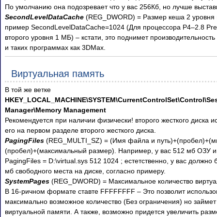
По умолчанию она подозревает что у вас 256Кб, но лучше выстав
SecondLevelDataCache
(REG_DWORD) = Размер кеша 2 уровня 
пример SecondLevelDataCache=1024 (Для процессора P
4–2
.8 Pr
второго уровня 1 МБ) – кстати, это поднимет производительность
и таких программах как 3DMax.
Виртуальная память
В той же ветке
HKEY_LOCAL_MACHINE\SYSTEM\CurrentControlSet\Control\Se
Manager\Memory Management
Рекомендуется при наличии физически! второго жесткого диска и
его на первом разделе второго жесткого диска.
PagingFiles
(REG_MULTI_SZ) = (Имя файла и путь)+(пробел)+(м
(пробел)+(максимальный размер). Например, у вас 512 мб ОЗУ 
PagingFiles = D:\virtual.sys 512 1024 ; естетственно, у вас должно
мб свободного места на диске, согласно примеру.
SystemPages
(REG_DWORD) = Максимальное количество виртуа
В 16-ричном формате ставте FFFFFFFF – Это позволит использо
максимально возможное количество (Без ограничения) но займет
виртуальной памяти. А также, возможно придется увеличить раз