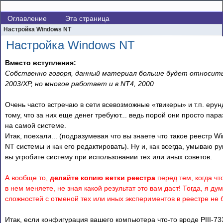
Оглавление
Эта страница
Настройка Windows NT
Настройка Windows NT
Вместо вступления:
Собственно говоря, данный материал больше будет относить
2003/XP, но многое работает и в NT4, 2000
Очень часто встречаю в сети всевозможные «твикеры» и т.п. ерун
тому, что за них еще денег требуют... ведь порой они просто пар
на самой системе.
Итак, поехали... (подразумевая что вы знаете что такое реестр W
NT системы и как его редактировать). Ну и, как всегда, умываю ру
вы угробите систему при использовании тех или иных советов.
А вообще то,
делайте копию ветки реестра
перед тем, когда чт
в нем меняете, не зная какой результат это вам даст! Тогда, я ду
сложностей с отменой тех или иных экспериментов в реестре не 
Итак, если конфигурация вашего компьютера что-то вроде PIII-73