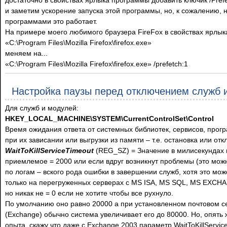
и заметим ускорение запуска этой программы, но, к сожалению, 
программами это работает.
На примере моего любимого браузера FireFox в свойствах ярлык
«C:\Program Files\Mozilla Firefox\firefox.exe»
меняем на...
«C:\Program Files\Mozilla Firefox\firefox.exe» /prefetch:1
Настройка паузы перед отключением служб 
Для служб и модулей:
HKEY_LOCAL_MACHINE\SYSTEM\CurrentControlSet\Control
Время ожидания ответа от системных библиотек, сервисов, прог
при их зависании или выгрузки из памяти – т.е. остановка или от
WaitToKillServiceTimeout
(REG_SZ) = Значение в милисекундах 
приемлемое = 2000 или если вдруг возникнут проблемы (это мож
по логам – вского рода ошибки в завершении служб, хотя это мож
только на перегруженных серверах с MS ISA, MS SQL, MS EXCHA
но никак не = 0 если не хотите чтобы все рухнуло.
По умолчанию оно равно 20000 а при установленном почтовом с
(Exchange) обычно система увеличивает его до 80000. Но, опять 
опыта, скажу что даже с Exchange 2003 параметр WaitToKillServi