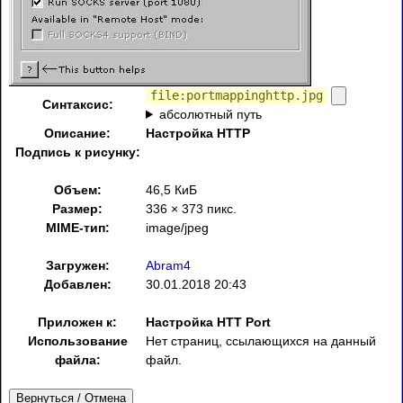
file:portmappinghttp.jpg
Синтаксис:
абсолютный путь
Описание:
Настройка HTTP
Подпись к рисунку:
Объем:
46,5 КиБ
Размер:
336 × 373 пикс.
MIME-тип:
image/jpeg
Загружен:
Abram4
Добавлен:
30.01.2018 20:43
Приложен к:
Настройка HTT Port
Использование
Нет страниц, ссылающихся на данный
файла:
файл.
Вернуться / Отмена