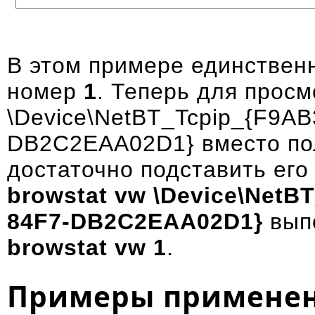
В этом примере единствен
номер
1
. Теперь для прос
\Device\NetBT_Tcpip_{F9A
DB2C2EAA02D1} вместо по
достаточно подставить его
browstat vw
\Device\NetB
84F7-DB2C2EAA02D1}
вып
browstat vw
1
.
Примеры примене