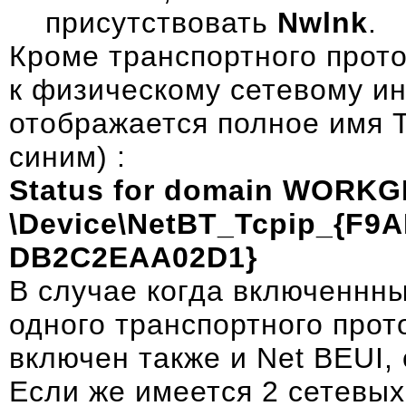
присутствовать
Nwlnk
.
Кроме транспортного прот
к физическому сетевому и
отображается полное имя 
синим) :
Status for domain WORKG
\Device\NetBT_Tcpip_{F9
DB2C2EAA02D1}
В случае когда включеннн
одного транспортного прото
включен также и
Net BEUI
,
Если же имеется 2 сетевых