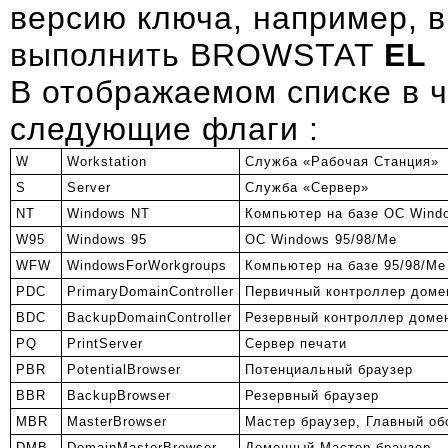
версию ключа, например,
выполнить BROWSTAT
EL
В отображаемом списке в ч
следующие флаги :
W
Workstation
Служба «Рабочая Станция»
S
Server
Служба «Сервер»
NT
Windows NT
Компьютер на базе OC Wind
W95
Windows 95
OC Windows 95/98/Me
WFW
WindowsForWorkgroups
Компьютер на базе 95/98/Me
PDC
PrimaryDomainController
Первичный контроллер доме
BDC
BackupDomainController
Резервный контроллер доме
PQ
PrintServer
Сервер печати
PBR
PotentialBrowser
Потенциальный браузер
BBR
BackupBrowser
Резервный браузер
MBR
MasterBrowser
Мастер браузер, Главный об
DMB
DomainMasterBrowser
Доменный Мастер браузер