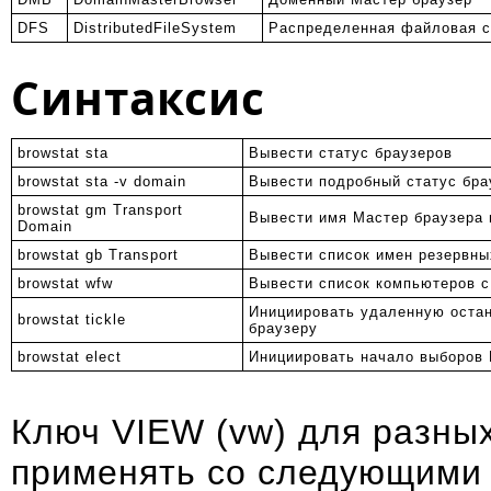
DFS
DistributedFileSystem
Распределенная файловая 
Синтаксис
browstat sta
Вывести статус браузеров
browstat sta -v domain
Вывести подробный статус бра
browstat gm Transport
Вывести имя Мастер браузера 
Domain
browstat gb Transport
Вывести список имен резервны
browstat wfw
Вывести список компьютеров c
Инициировать удаленную остан
browstat tickle
браузеру
browstat elect
Инициировать начало выборов
Ключ VIEW (vw) для разны
применять со следующими 