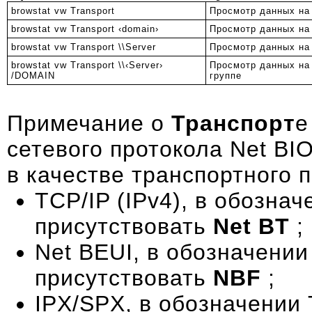
browstat vw Transport
Просмотр данных на
browstat vw Transport ‹domain›
Просмотр данных на
browstat vw Transport \\Server
Просмотр данных на
browstat vw Transport \\‹Server›
Просмотр данных на
/DOMAIN
группе
Примечание о
Транспорт
е
сетевого протокола
Net BI
в качестве транспортного 
TCP/IP (IPv4), в обозна
присутствовать
Net BT
;
Net BEUI
, в обозначении
присутствовать
NBF
;
IPX/SPX, в обозначении 