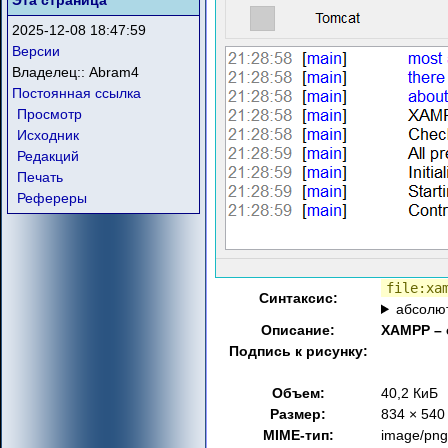
Эта страница
2025-12-08 18:47:59
Версии
Владелец::
Abram4
Постоянная ссылка
Просмотр
Исходник
Редакций
Печать
Рефереры
file:xa
Синтаксис:
абсолю
Описание:
XAMPP – 
Подпись к рисунку:
Объем:
40,2 КиБ
Размер:
834 × 540
MIME-тип:
image/png