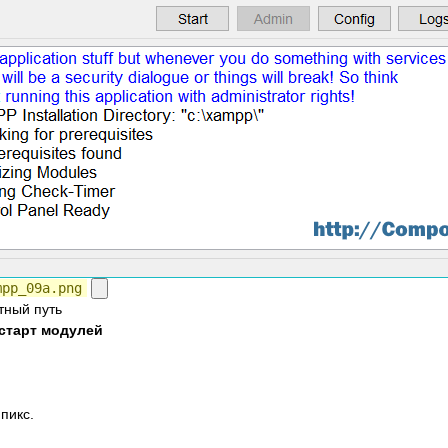
mpp_09a.png
тный путь
старт модулей
 пикс.