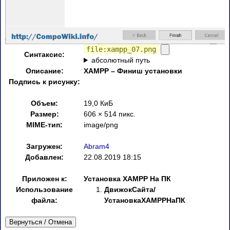
file:xampp_07.png
Синтаксис:
абсолютный путь
Описание:
XAMPP – Финиш установки
Подпись к рисунку:
Объем:
19,0 КиБ
Размер:
606 × 514 пикс.
MIME-тип:
image/png
Загружен:
Abram4
Добавлен:
22.08.2019 18:15
Приложен к:
Установка XAMPP На ПК
Использование
ДвижокСайта/
файла:
УстановкаXAMPPНаПК
Вернуться / Отмена