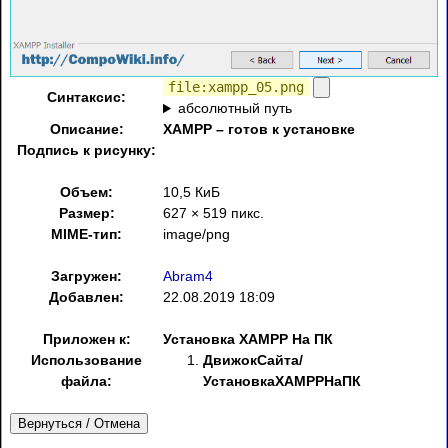
file:xampp_05.png
Синтаксис:
абсолютный путь
Описание:
XAMPP – готов к установке
Подпись к рисунку:
Объем:
10,5 КиБ
Размер:
627 × 519 пикс.
MIME-тип:
image/png
Загружен:
Abram4
Добавлен:
22.08.2019 18:09
Приложен к:
Установка XAMPP На ПК
Использование
ДвижокСайта/
файла:
УстановкаXAMPPНаПК
Вернуться / Отмена