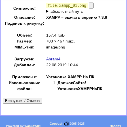
file:xampp_01.png
Синтаксис:
абсолютный путь
Описание:
XAMPP – скачать версию 7.3.8
Подпись к рисунку:
Объем:
157,4 КиБ
Размер:
700 × 467 пикс.
MIME-тип:
image/png
Загружен:
Abram4
Добавлен:
22.08.2019 16:44
Приложен к:
Установка XAMPP На ПК
Использование
ДвижокСайта/
файла:
УстановкаXAMPPНаПК
Вернуться / Отмена
CopyLeft
2005-2025
Powered by
WackoWiki
Наверх