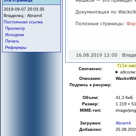
Эта страница
2019-09-07 20:03:35
Владелец::
Abram4
Постоянная ссылка
Просмотр
Исходник
Печать
Рефереры
file:wa
Синтаксис:
абсолю
Описание:
WackoWiki
Подпись к рисунку:
Объем:
41,3 КиБ
Размер:
1 219 × 51
MIME-тип:
image/png
Загружен:
Abram4
Добавлен:
25.08.201