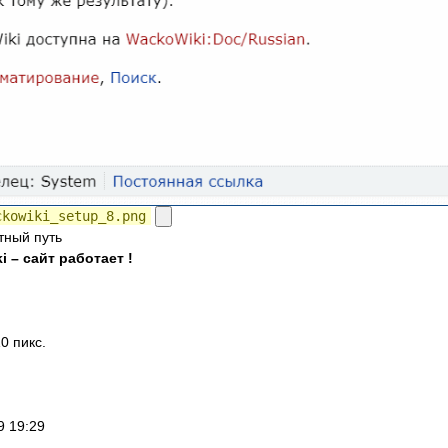
ckowiki_setup_8.png
тный путь
 – сайт работает !
0 пикс.
9 19:29