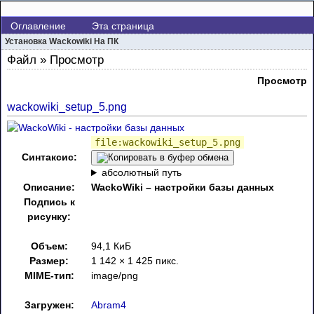
Оглавление
Эта страница
Установка Wackowiki На ПК
Файл » Просмотр
Просмотр
wackowiki_setup_5.png
file:wackowiki_setup_5.png
Синтаксис:
абсолютный путь
Описание:
WackoWiki – настройки базы данных
Подпись к
рисунку:
Объем:
94,1 КиБ
Размер:
1 142 × 1 425 пикс.
MIME-тип:
image/png
Загружен:
Abram4